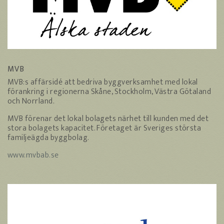
MVB
MVB:s affärsidé att bedriva byggverksamhet med lokal
förankring i regionerna Skåne, Stockholm, Västra Götaland
och Norrland.
MVB förenar det lokal bolagets närhet till kunden med det
stora bolagets kapacitet. Företaget är Sveriges största
familjeägda byggbolag.
www.mvbab.se