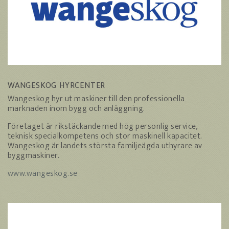
WANGESKOG HYRCENTER
Wangeskog hyr ut maskiner till den professionella
marknaden inom bygg och anläggning.
Företaget är rikstäckande med hög personlig service,
teknisk specialkompetens och stor maskinell kapacitet.
Wangeskog är landets största familjeägda uthyrare av
byggmaskiner.
www.wangeskog.se