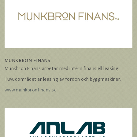
MUNKBRON FINANS
Munkbron Finans arbetar med intern finansiell leasing.
Huvudområdet är leasing av fordon och byggmaskiner.
www.munkbronfinans.se