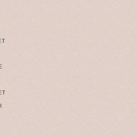
ET
E
ET
I