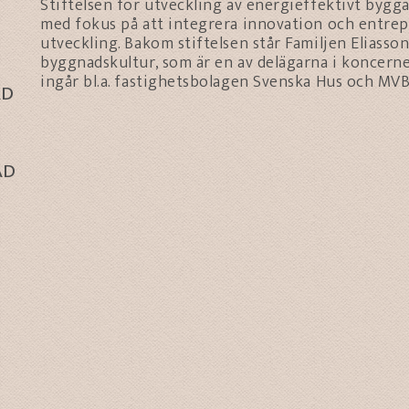
Stiftelsen för utveckling av energieffektivt bygg
med fokus på att integrera innovation och entrep
utveckling. Bakom stiftelsen står Familjen Eliasson
byggnadskultur, som är en av delägarna i koncern
ingår bl.a. fastighetsbolagen Svenska Hus och MVB
RD
AD