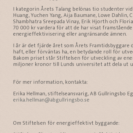
I kategorin Årets Talang belönas tio studenter vid 
Huang, Yuchen Yang, Aija Baumane, Lowe Dahlin, Ch
Shambhatra Sreepada Vinay, Erik Hjorth och Flori
70 000 kr vardera för att de har visat framståend
energieffektivisering eller angränsande ämnen.
I år är det fjärde året som Årets Framtidsbyggare 
haft, eller förväntas ha, en betydande roll för ut
Bakom priset står Stiftelsen för utveckling av en
miljoner kronor till Lunds universitet att dela ut 
För mer information, kontakta:
Erika Hellman, stiftelseansvarig, AB Gullringsbo 
erika.hellman@abgullringsbo.se
Om Stiftelsen för energieffektivt byggande: