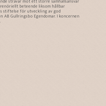
ande strävar mot ett större samhällsansvar
renöriellt beteende liksom hållbar
s stiftelse för utveckling av god
en AB Gullringsbo Egendomar. I koncernen
.