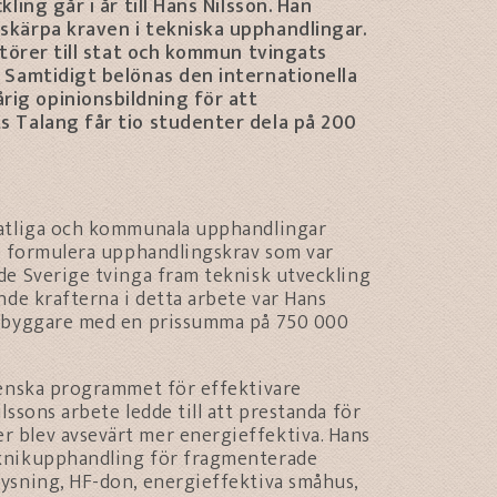
ling går i år till Hans Nilsson. Han
skärpa kraven i tekniska upphandlingar.
ntörer till stat och kommun tvingats
. Samtidigt belönas den internationella
ig opinionsbildning för att
s Talang får tio studenter dela på 200
tatliga och kommunala upphandlingar
tt formulera upphandlingskrav som var
de Sverige tvinga fram teknisk utveckling
nde krafterna i detta arbete var Hans
dsbyggare med en prissumma på 750 000
venska programmet för effektivare
ssons arbete ledde till att prestanda för
 blev avsevärt mer energieffektiva. Hans
eknikupphandling för fragmenterade
ysning, HF-don, energieffektiva småhus,