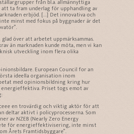
tällargrupper från bl.a. allmännyttiga
att ta fram underlag för upphandling av
arknaden erbjöd. […] Det innovativa och
inte minst med fokus på byggnader är det
vatör”.
et glad över att arbetet uppmärksammas.
e krav än marknaden kunde möta, men vi kan
teknisk utveckling inom flera olika
pinionsbildare. European Council for an
örsta ideella organisation inom
rbetat med opinionsbildning kring hur
energieffektiva. Priset togs emot av
g:
eee en trovärdig och viktig aktör för att
an deltar aktivt i policyprocesserna. Som
oner av NZEB (Nearly Zero Energy
ete för energieffektivisering, inte minst
om Årets Framtidsbyggare”.