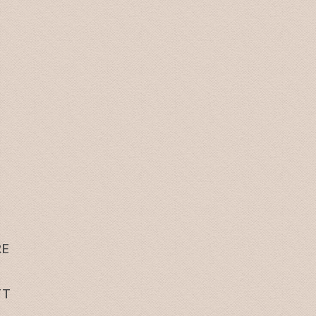
RE
TT