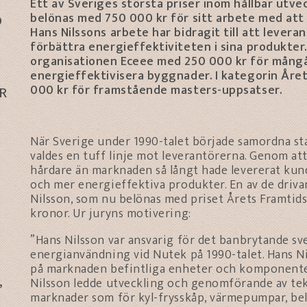
Ett av Sveriges största priser inom hållbar utveck
belönas med 750 000 kr för sitt arbete med att 
O
Hans Nilssons arbete har bidragit till att levera
förbättra energieffektiviteten i sina produkter
organisationen Eceee med 250 000 kr för mångår
energieffektivisera byggnader. I kategorin Året
000 kr för framstående masters-uppsatser.
R
När Sverige under 1990-talet började samordna s
valdes en tuff linje mot leverantörerna. Genom a
hårdare än marknaden så långt hade levererat kun
och mer energieffektiva produkter. En av de driva
Nilsson, som nu belönas med priset Årets Framti
kronor. Ur juryns motivering:
”Hans Nilsson var ansvarig för det banbrytande s
energianvändning vid Nutek på 1990-talet. Hans Nil
på marknaden befintliga enheter och komponenter
,
Nilsson ledde utveckling och genomförande av t
marknader som för kyl-frysskåp, värmepumpar, bel