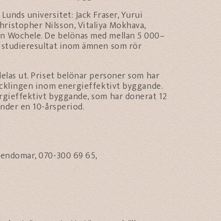
Lunds universitet: Jack Fraser, Yurui
ristopher Nilsson, Vitaliya Mokhava,
an Wochele. De belönas med mellan 5 000–
e studieresultat inom ämnen som rör
delas ut. Priset belönar personer som har
vecklingen inom energieffektivt byggande.
ergieffektivt byggande, som har donerat 12
under en 10-årsperiod.
Egendomar, 070-300 69 65,