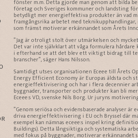
fönster m.m. Detta gjorde man genom att bilda bes
företag och Sveriges kommuner och landsting för 
betydligt mer energieffektiva produkter än vad m
O
framgångsrika arbetet med teknikupphandlingar, 
som främst motiverar erkännandet som Årets Inno
”Jag är otroligt stolt över utmärkelsen och myck
Det var inte självklart att våga formulera hårdar
i efterhand se att det blev ett viktigt bidrag till 
branscher”, säger Hans Nilsson.
0
Samtidigt utses organisationen Eceee till Årets O
Energy Efficient Economy är Europas äldsta och st
energieffektivisering och har i flera decennier a
byggnader, transporter och produkter kan bli mer 
Eceee:s VD, svenske Nils Borg. Ur juryns motiverin
”Genom seriösa och evidensbaserade analyser är ec
driva energieffektivisering i EU och Bryssel där m
ÖR
exempel kan nämnas eceee:s inspel kring definiti
Buildings). Detta långsiktiga och systematiska arb
med fokus på byggnader, motiverar erkännandet s